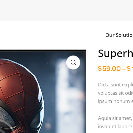
Our Solutio
Superh
$
59.00
–
$
Dicta sunt exp
voluptas sit od
ipsum nonum e
Aquia sit amet
invidunt labor