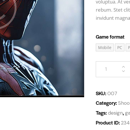
voluptua. At ve
rebum. Stet cli
invidunt magna 
Game format
Mobile
PC
SKU:
007
Category:
Shoo
Tags:
,
design
g
Product ID:
23