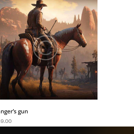
nger’s gun
69.00