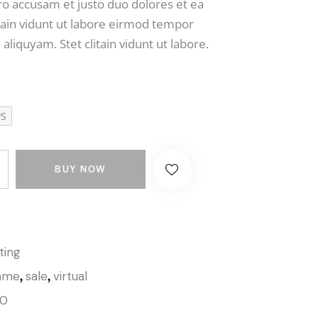
ro accusam et justo duo dolores et ea
tain vidunt ut labore eirmod tempor
aliquyam. Stet clitain vidunt ut labore.
PS
BUY NOW
ting
,
,
ame
sale
virtual
40