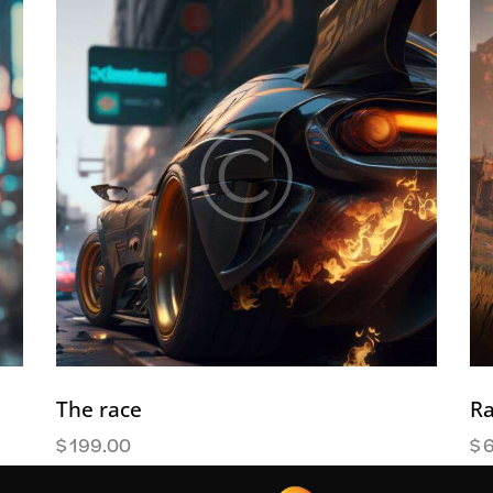
The race
Ra
$
199.00
$