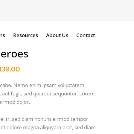
ns
Resources
About Us
Contact
eroes
139.00
licabo. Nemo enim ipsam voluptatem
it aut fugit, sed quia consequuntur. Lorem
irmod dolor.
, elitr, sed diam nonum eirmod tempor
e et dolore magna aliquyam.erat, sed diam